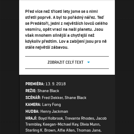
Před více než třiceti lety jsme se s nimi
střetli poprvé. A byl to pořádný nářez. Teď
se Predátoři, jedni z největších lovců celého
vesmíru, opět vrací na naši planetu. Jsou
však mnohem silnější a chytřejší než
kdykoliv předtím. Lov a zabíjení jsou pro ně
stále největší zábavou.
ZOBRAZIT CELÝ TEXT
PREMIÉRA:
13. 9. 2018
REŽIE:
Shane Black
SCÉNÁŘ:
Fred Dekker, Shane Black
KAMERA:
Larry Fong
HUDBA:
Henry Jackman
HRAJÍ:
Boyd Holbrook, Trevante Rhodes, Jacob
Tremblay, Keegan-Michael Key, Olivia Munn,
Sterling K. Brown, Alfie Allen, Thomas Jane,