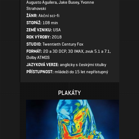
Augusto Aguilera, Jake Busey, Yvonne
Strahovski
ŽÁNR:
Akční sci-fi
STOPÁŽ:
108 min
ZEMĚ VZNIKU:
USA
ROK VÝROBY:
2018
STUDIO:
Twentieth Century Fox
FORMÁT:
2D a 3D DCP, 3D IMAX, zvuk 5.1 a 7.1,
Dolby ATMOS
JAZYKOVÁ VERZE:
anglicky s českými titulky
PŘÍSTUPNOST:
mládeži do 15 let nepřístupný
PLAKÁTY