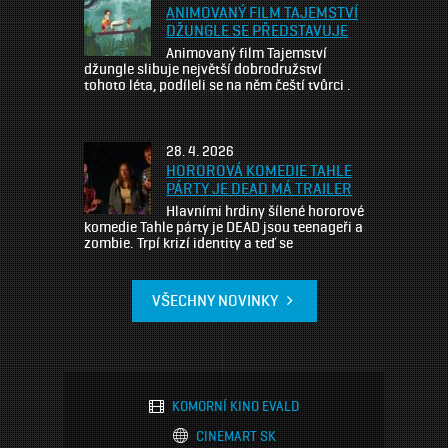
herečky Kláry Issové, s překvapivou zvířecí
ANIMOVANÝ FILM TAJEMSTVÍ
protagonistkou filmu, divokou bachyní.
DŽUNGLE SE PŘEDSTAVUJE
Celovečerní režijní debut […]
Animovaný film Tajemství
džungle slibuje největší dobrodružství
tohoto léta, podíleli se na něm čeští tvůrci .
Devítiletá Elisabeth je hlavní hrdinkou
rodinného animovaného filmu Tajemství
džungle, která zažije se svým bratříčkem a
nečekanými podivuhodnými kamarády
28. 4. 2026
nezapomenutelné prázdninové
HOROROVÁ KOMEDIE TAHLE
dobrodružství uprostřed amazonského
PÁRTY JE DEAD MÁ TRAILER
pralesa. Do českých kin vstoupí 27. srpna,
Hlavními hrdiny šílené hororové
ale už 25. června bude mít světovou
komedie Tahle párty je DEAD jsou teenageři a
premiéru […]
zombie. Trpí krizí identity a teď se
představují v traileru. Co se stane, když se
parta teenagerů ocitne na začátku zombie
apokalypsy a zjistí, že největší problém
VŠECHNY NOVINKY
nejsou nemrtví, ale jejich vlastní životy?
Nový český film Tahle párty je DEAD režiséra
Adama Kůse přináší […]
KOMORNÍ KINO EVALD
CINEMART SK