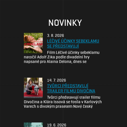
NOVINKY
3. 8. 2026
LÉČIVÉ ÚČINKY SEBEKLAMU
SE PŘEDSTAVUJÍ
Film Léčivé účinky sebeklamu
natočil Adolf Zika podle divadelní hry
napsané pro Alaina Delona, dnes se
představuje v traileru Film Léčivé účinky
sebeklamu je tragikomedií o lásce, o
partnerských vztazích a zábavnou terapií
nejen pro manželské páry. Režisér,
14. 7. 2026
scenárista a producent Adolf Zika scénář
TVŮRCI PŘEDSTAVUJÍ
filmu zpracoval podle divadelní předlohy
TRAILER FILMU DIVOČINA
Enigmatické variace dramatika Erica-
Tvůrci představují trailer filmu
Emmanuela Schmitta, který […]
Divočina a Klára Issová se fotila v Karlových
Varech s divokým prasetem Nový český
snímek Divočina, který vstoupí do kin 15.
října 2026, odhaluje svůj první trailer. Během
festivalu v Karlových Varech proběhlo i
netradiční setkání představitelky hlavní role,
19. 6. 2026