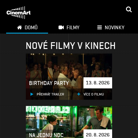
DOMŮ
FILMY
NOVINKY
NOVÉ FILMY V KINECH
BIRTHDAY PARTY
13. 8. 2026
PŘEHRÁT TRAILER
VÍCE O FILMU
NA JEDNU NOC
20. 8. 2026