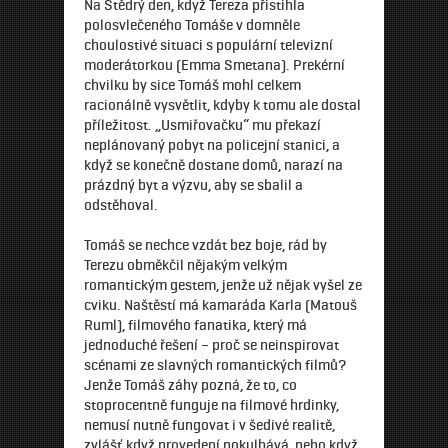
Na Štědrý den, když Tereza přistihla
polosvlečeného Tomáše v domněle
choulostivé situaci s populární televizní
moderátorkou (Emma Smetana). Prekérní
chvilku by sice Tomáš mohl celkem
racionálně vysvětlit, kdyby k tomu ale dostal
příležitost. „Usmiřovačku“ mu překazí
neplánovaný pobyt na policejní stanici, a
když se konečně dostane domů, narazí na
prázdný byt a výzvu, aby se sbalil a
odstěhoval.
Tomáš se nechce vzdát bez boje, rád by
Terezu obměkčil nějakým velkým
romantickým gestem, jenže už nějak vyšel ze
cviku. Naštěstí má kamaráda Karla (Matouš
Ruml), filmového fanatika, který má
jednoduché řešení – proč se neinspirovat
scénami ze slavných romantických filmů?
Jenže Tomáš záhy pozná, že to, co
stoprocentně funguje na filmové hrdinky,
nemusí nutně fungovat i v šedivé realitě,
zvlášť když provedení pokulhává, nebo když