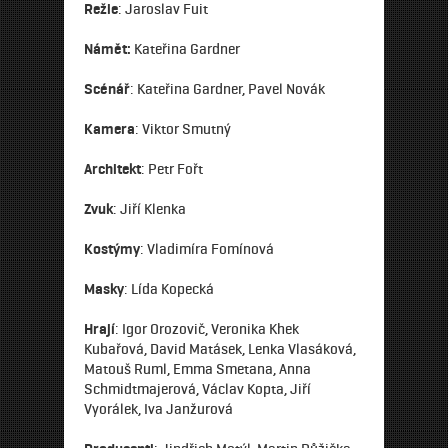
Režie
: Jaroslav Fuit
Námět:
Kateřina Gardner
Scénář
: Kateřina Gardner, Pavel Novák
Kamera
: Viktor Smutný
Architekt
: Petr Fořt
Zvuk
: Jiří Klenka
Kostýmy
: Vladimíra Fomínová
Masky
: Lída Kopecká
Hrají
: Igor Orozovič, Veronika Khek
Kubařová, David Matásek, Lenka Vlasáková,
Matouš Ruml, Emma Smetana, Anna
Schmidtmajerová, Václav Kopta, Jiří
Vyorálek, Iva Janžurová