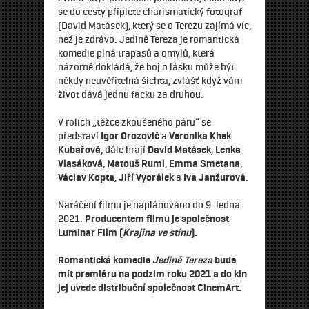
se do cesty připlete charismatický fotograf
(David Matásek), který se o Terezu zajímá víc,
než je zdrávo. Jedině Tereza je romantická
komedie plná trapasů a omylů, která
názorně dokládá, že boj o lásku může být
někdy neuvěřitelná šichta, zvlášť když vám
život dává jednu facku za druhou.
V rolích „těžce zkoušeného páru“ se
představí
Igor Orozovič
a
Veronika Khek
Kubařová
, dále hrají
David Matásek
,
Lenka
Vlasáková
,
Matouš Ruml
,
Emma Smetana
,
Václav Kopta
,
Jiří Vyorálek
a
Iva Janžurová
.
Natáčení filmu je naplánováno do 9. ledna
2021.
Producentem filmu je společnost
Luminar Film (
Krajina ve stínu
).
Romantická komedie
Jedině Tereza
bude
mít premiéru na podzim roku 2021 a do kin
jej uvede distribuční společnost CinemArt.