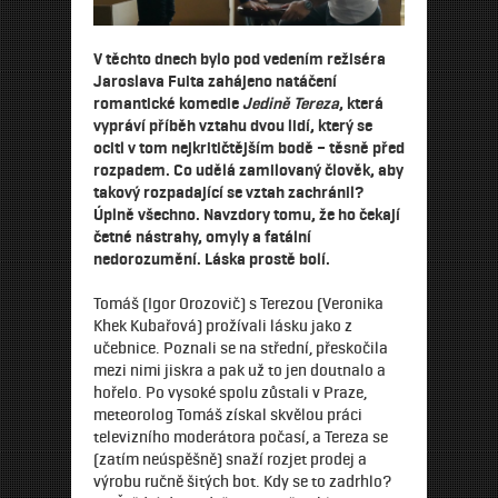
V těchto dnech bylo pod vedením režiséra
Jaroslava Fuita zahájeno natáčení
romantické komedie
Jedině Tereza
, která
vypráví příběh vztahu dvou lidí, který se
ocitl v tom nejkritičtějším bodě – těsně před
rozpadem. Co udělá zamilovaný člověk, aby
takový rozpadající se vztah zachránil?
Úplně všechno. Navzdory tomu, že ho čekají
četné nástrahy, omyly a fatální
nedorozumění. Láska prostě bolí.
Tomáš (Igor Orozovič) s Terezou (Veronika
Khek Kubařová) prožívali lásku jako z
učebnice. Poznali se na střední, přeskočila
mezi nimi jiskra a pak už to jen doutnalo a
hořelo. Po vysoké spolu zůstali v Praze,
meteorolog Tomáš získal skvělou práci
televizního moderátora počasí, a Tereza se
(zatím neúspěšně) snaží rozjet prodej a
výrobu ručně šitých bot. Kdy se to zadrhlo?