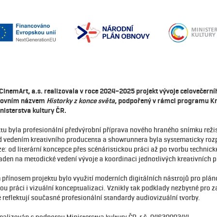
CinemArt, a.s. realizovala v roce 2024–2025 projekt vývoje celovečern
acovním názvem
Historky z konce světa
, podpořený v rámci programu Kr
nisterstva kultury ČR.
ktu byla profesionální předvýrobní příprava nového hraného snímku režis
d vedením kreativního producenta a showrunnera byla systematicky ro
e: od literární koncepce přes scénáristickou práci až po tvorbu technic
aden na metodické vedení vývoje a koordinaci jednotlivých kreativních p
řínosem projektu bylo využití moderních digitálních nástrojů pro plán
ou práci i vizuální konceptualizaci. Vznikly tak podklady nezbytné pro z
é reflektují současné profesionální standardy audiovizuální tvorby.
realizován s podporou Ministerstva kultury ČR, r.č. 0463000344