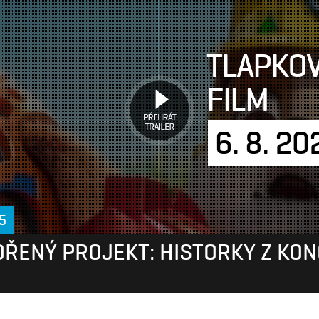
TLAPKOV
FILM
PŘEHRÁT
TRAILER
6. 8. 20
25
ŘENÝ PROJEKT: HISTORKY Z KON