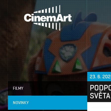
23. 6. 20
PODPO
FILMY
SVĚTA
NOVINKY