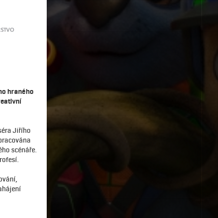
ího hraného
eativní
éra Jiřího
zpracována
kého scénáře.
rofesí.
ování,
ahájení