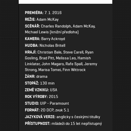
PREMIÉRA:
7. 1. 2016
REŽIE:
Adam McKay
SCÉNÁŘ:
Charles Randolph, Adam McKay,
Michael Lewis (knižní předloha)
KAMERA:
Barry Ackroyd
HUDBA:
Nicholas Britell
HRAJÍ:
Christian Bale, Steve Carell, Ryan
Gosling, Brad Pitt, Melissa Leo, Hamish
Linklater, John Magaro, Rafe Spall, Jeremy
Strong, Marisa Tomei, Finn Wittrock
ŽÁNR:
drama
STOPÁŽ:
130 min
ZEMĚ VZNIKU:
USA
ROK VÝROBY:
2015
STUDIO:
UIP - Paramount
FORMÁT:
2D DCP, zvuk 5.1
JAZYKOVÁ VERZE:
anglicky s českými titulky
PŘÍSTUPNOST:
mládeži do 15 let nepřístupný