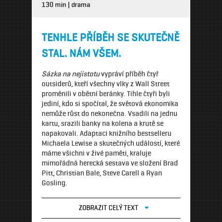
130 min | drama
TENHLE PŘÍBĚH SE SKUTEČNĚ
STAL. NÁM VŠEM.
Sázka na nejistotu
vypráví příběh čtyř
outsiderů, kteří všechny vlky z Wall Street
proměnili v obětní beránky. Tihle čtyři byli
jediní, kdo si spočítal, že světová ekonomika
nemůže růst do nekonečna. Vsadili na jednu
kartu, srazili banky na kolena a krutě se
napakovali. Adaptaci knižního bestselleru
Michaela Lewise a skutečných událostí, které
máme všichni v živé paměti, kraluje
mimořádná herecká sestava ve složení Brad
Pitt, Christian Bale, Steve Carell a Ryan
Gosling.
ZOBRAZIT CELÝ TEXT