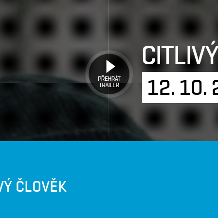
CITLIV
PŘEHRÁT
TRAILER
12. 10.
IVÝ ČLOVĚK