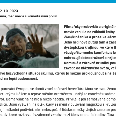
2. 10. 2023
ama, road movie s komediálními prvky
Filmařsky neobvyklá a originál
movie vznikla na základě knihy
člověk
básníka a prozaika Jách
Jeho hrdinové putují tam a zas
dystopickou krajinou, ve které i
všudypřítomného komfortu a b
nahrazují dobrodružství a nejis
Komická a zároveň brutální pou
zavede do bláznivého světa, ve
ivě bezvýchodná situace skulinu, kterou je možné proklouznout a naléz
nci na lepší budoucnost.
putování Evropou se domů vrací kočovný herec Táta Mour se svou žen
ctiletým Eliášem a teprve ročním Bratříčkem. Chtějí se konečně usadit a
vot. Doma však na ně nic a nikdo nečeká. Přivítá je jen samozvaná domo
licii. Jsou vyštváni na útěk, který se mění v putování magickou a krutou
jí neškodní podivíni, ale i nebezpečné lidské smečky. Jejich cesta se pr
sudy, které rozkrývají vzájemné vztahy mezi členy prchající rodiny. Táta, 