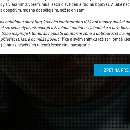
ady s vlastním životem, musí začít o své děti a rodinu bojovat. A také ne
 se dospělým, možná dospělejším, než je on sám.
vi nabídnout silný film, který ho konfrontuje s těžkými tématy dnešní do
skrze svou stylizaci, energii a živelnost nabídne východisko a povzbuzen
 třeba inspiruje k tomu, aby opustil komfortní zónu a dobrodružství a ne
příležitost, která ho může posílit,“
říká o svém snímku režisér Tomáš Klein
jedním z největších talentů české kinematografie.
ZPĚT NA PŘE