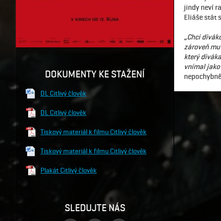
jindy neví r
Eliáše stát
„Chci diváko
zároveň mu 
který diváka
vnímal jako 
DOKUMENTY KE STAŽENÍ
nepochybně 
DL Citlivý člověk
DL Citlivý člověk
Tiskový materiál k filmu Citlivý člověk
Tiskový materiál k filmu Citlivý člověk
Plakát Citlivý člověk
SLEDUJTE NÁS