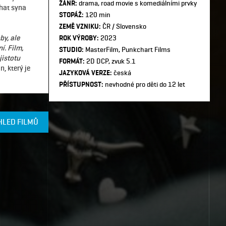
ŽÁNR:
drama, road movie s komediálními prvky
chat syna
STOPÁŽ:
120 min
ZEMĚ VZNIKU:
ČR / Slovensko
by, ale
ROK VÝROBY:
2023
í. Film,
STUDIO:
MasterFilm, Punkchart Films
jistotu
FORMÁT:
2D DCP, zvuk 5.1
, který je
JAZYKOVÁ VERZE:
česká
PŘÍSTUPNOST:
nevhodné pro děti do 12 let
HLED FILMŮ