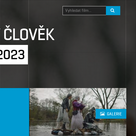
Ý ČLOVĚK
 2023
GALERIE