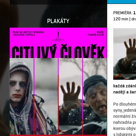
PREMIÉRA:
1
120 min | dr
PLAKÁTY
každá zdánl
naději a ša
Po dlouhém 
syny, jedená
normální ži
nahradila po
kterou obýva
s lidskými o