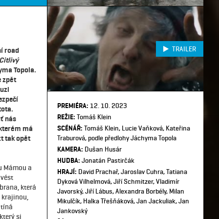
TRAILER
ní road
Citlivý
yma Topola.
e zpět
luzi
ezpečí
PREMIÉRA:
12. 10. 2023
tota.
REŽIE:
Tomáš Klein
ť nás
 kterém má
SCÉNÁŘ:
Tomáš Klein, Lucie Vaňková, Kateřina
t tak opět
Traburová, podle předlohy Jáchyma Topola
KAMERA:
Dušan Husár
HUDBA:
Jonatán Pastirčák
ou Mámou a
HRAJÍ:
David Prachař, Jaroslav Cuhra, Tatiana
 vést
Dyková Vilhelmová, Jiří Schmitzer, Vladimír
brana, která
Javorský, Jiří Lábus, Alexandra Borbély, Milan
 krajinou,
Mikulčík, Halka Třešňáková, Jan Jackuliak, Jan
otíná
Jankovský
který si