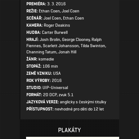
PREMIÉRA:
3. 3. 2016
REŽIE:
Ethan Coen, Joel Coen
SCÉNÁŘ:
Joel Coen, Ethan Coen
KAMERA:
Roger Deakins
HUDBA:
Carter Burwell
HRAJÍ:
Josh Brolin, George Clooney, Ralph
Fiennes, Scarlett Johansson, Tilda Swinton,
Channing Tatum, Jonah Hill
ŽÁNR:
komedie
STOPÁŽ:
106 min
ZEMĚ VZNIKU:
USA
ROK VÝROBY:
2016
STUDIO:
UIP-Universal
FORMÁT:
2D DCP, zvuk 5.1
JAZYKOVÁ VERZE:
anglicky s českými titulky
PŘÍSTUPNOST:
nevhodné pro děti do 12 let
PLAKÁTY