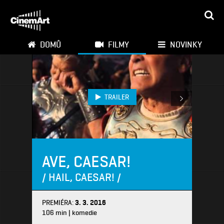
DOMŮ
FILMY
NOVINKY
TRAILER
AVE, CAESAR!
/ HAIL, CAESAR! /
PREMIÉRA:
3. 3. 2016
106 min | komedie