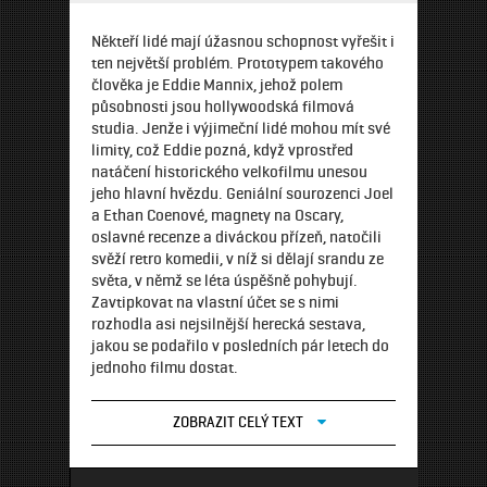
Někteří lidé mají úžasnou schopnost vyřešit i
ten největší problém. Prototypem takového
člověka je Eddie Mannix, jehož polem
působnosti jsou hollywoodská filmová
studia. Jenže i výjimeční lidé mohou mít své
limity, což Eddie pozná, když vprostřed
natáčení historického velkofilmu unesou
jeho hlavní hvězdu. Geniální sourozenci Joel
a Ethan Coenové, magnety na Oscary,
oslavné recenze a diváckou přízeň, natočili
svěží retro komedii, v níž si dělají srandu ze
světa, v němž se léta úspěšně pohybují.
Zavtipkovat na vlastní účet se s nimi
rozhodla asi nejsilnější herecká sestava,
jakou se podařilo v posledních pár letech do
jednoho filmu dostat.
ZOBRAZIT CELÝ TEXT