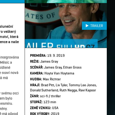
TRAILER
 sluneční
ro veškerý
mství, která
tence a naše
PREMIÉRA:
19. 9. 2019
e integrována
REŽIE:
James Gray
 Měsíc a
sídlené
SCÉNÁŘ:
James Gray, Ethan Gross
e staví nová
KAMERA:
Hoyte Van Hoytema
rá má
HUDBA:
Max Richter
HRAJÍ:
Brad Pitt, Liv Tyler, Tommy Lee Jones,
Donald Sutherland, Ruth Negga, Ravi Kapoor
y svému otci
ŽÁNR:
sci-fi / thriller
lem bylo
STOPÁŽ:
123 min
vesmíru.
ZEMĚ VZNIKU:
USA
tény.
mě má původ
ROK VÝROBY:
2019