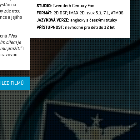
vyslán na
STUDIO:
Twentieth Century Fox
by zde otce
FORMÁT:
2D DCP, IMAX 2D, zvuk 5.1, 7.1, ATMOS
nce a jejího
JAZYKOVÁ VERZE:
anglicky s českými titulky
PŘÍSTUPNOST:
nevhodné pro děti do 12 let
mená
Přes
m cílem je
lmu prožít.“
I
obrazovou
HLED FILMŮ