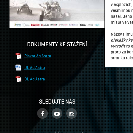
v explozích,
vesmírnou m
našel. Jeho
místa ve ve
Název film
překážky k
DOKUMENTY KE STAŽENÍ
vytvořit tu 
proto za ka
Plakát Ad Astra
stránku tak
DL Ad Astra
DL Ad Astra
SLEDUJTE NÁS