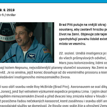
9. 9. 2019
fi / thriller
Brad Pitt putuje na vnější okraj
soustavy, aby zastavil hrozbu p
život na Zemi. Objevuje zde taje
zpochybňují povahu lidské exis
místo ve vesmíru.
22. století. Umělá inteligence j
do všech průmyslových odvětví,
Mars jsou kolonizovány, lidmi o
íhají kolem Neptunu, nejvzdálenější planety sluneční soustavy. Na Zemi s
věž. Je to anténa, jejíž konec dosahuje až do vesmírného prostoru a kte
yhledávání inteligentního mimozemského života.
í tuto obří stavbu vede Roy McBride (Brad Pitt). Astronautem se stal dík
Jones), jenž byl velitelem výzkumné expedice projektu Lima. I jejím úko
yspělém mimozemském životě a před dvaceti lety zmizela kdesi v hloubi 
ě postižena řadou nečekaných katastrof, které zasáhnou i stavbu obří an
ravodajské služby se domnívají, že Royův otec stále žije a ohrožení Ze