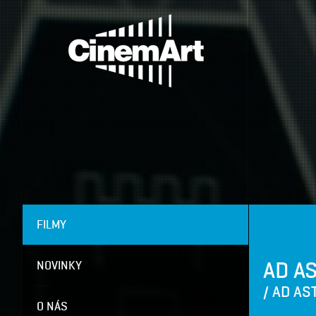
FILMY
AD A
NOVINKY
/ AD AS
O NÁS