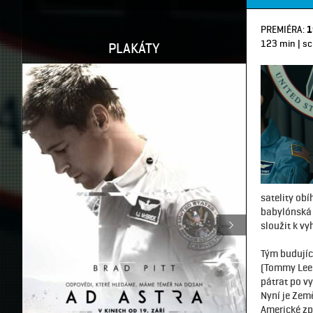
PREMIÉRA:
1
123 min | sci-
PLAKÁTY
satelity ob
babylónská 
sloužit k v
Tým budujíc
(Tommy Lee 
pátrat po v
Nyní je Zem
Americké zp