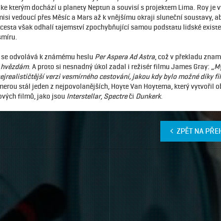
 ke kterým dochází u planety Neptun a souvisí s projektem Lima. Roy je 
isi vedoucí přes Měsíc a Mars až k vnějšímu okraji sluneční soustavy, a
 cesta však odhalí tajemství zpochybňující samou podstatu lidské existe
smíru.
u se odvolává k známému heslu
Per Aspera Ad Astra
, což v překladu zna
e hvězdám
. A proto si nesnadný úkol zadal i režisér filmu James Gray: „
Mý
nejrealističtější verzi vesmírného cestování, jakou kdy bylo možné díky fi
merou stál jeden z nejpovolanějších, Hoyte Van Hoytema, který vytvořil 
ových filmů, jako jsou
Interstellar
,
Spectre
či
Dunkerk
.
ZPĚT NA PŘE